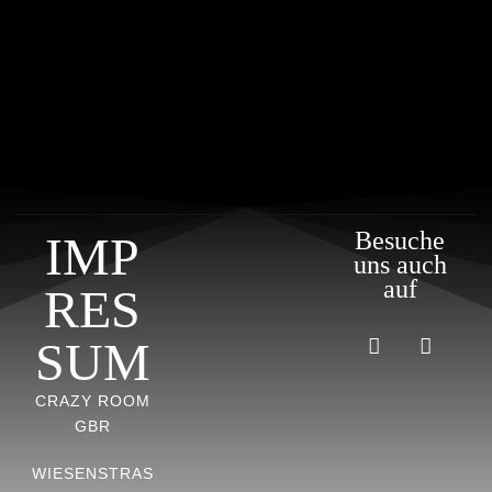
Besuche
IMP
uns auch
auf
RES
SUM
CRAZY ROOM
GBR
WIESENSTRASS