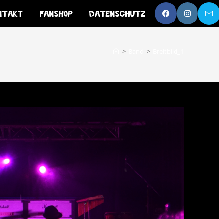
ntakt
Fanshop
Datenschutz
>
Band
>
Breitbild_1